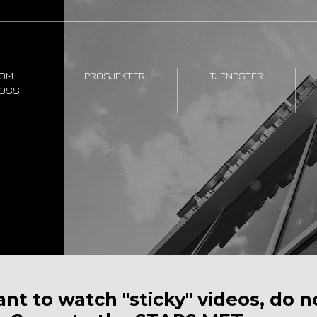
OM
PROSJEKTER
TJENESTER
OSS
ant to watch "sticky" videos, do 