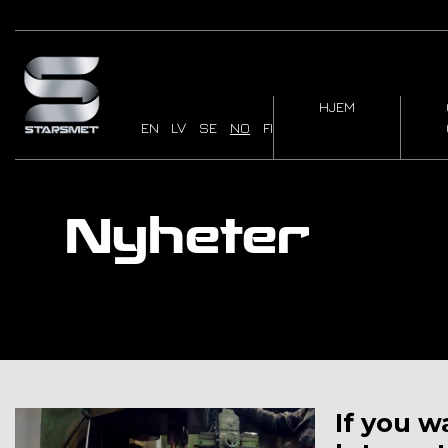
HJEM
EN
LV
SE
NO
FI
Nyheter
If you w