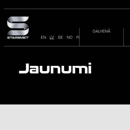
GALVENĀ
EN
LV
SE
NO
FI
Jaunumi