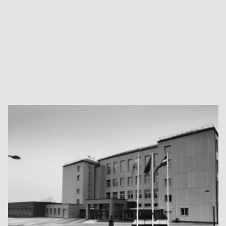
Metālkonstrukciju krāsošana
Metālkonstrukciju krāsošana ir viens no pēdējiem
ražošanas posmiem.