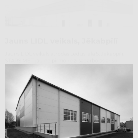
Jauns LIDL veikals, Jēkabpilī
Jauns LIDL veikals atrodas Ledus ielā 5, Jēkabpilī.
STARS MET jau ne pirmo reizi sadarbojas ar šo
tirdzniecības tīklu un piegādā metālkonstrukcijas.