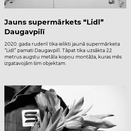
Jauns supermārkets “Lidl”
Daugavpilī
2020. gada rudenī tika ielikti jaunā supermārketa
“Lidl” pamati Daugavpilī. Tāpat tika uzsākta 22
metrus augstu metāla kopņu montāža, kuras mēs
izgatavojām šim objektam.