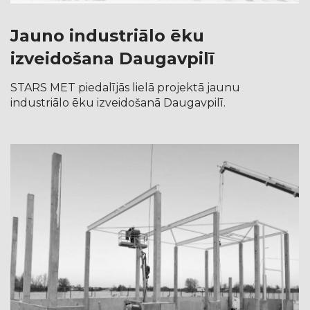
Jauno industriālo ēku
izveidošana Daugavpilī
STARS MET piedalījās lielā projektā jaunu
industriālo ēku izveidošanā Daugavpilī.