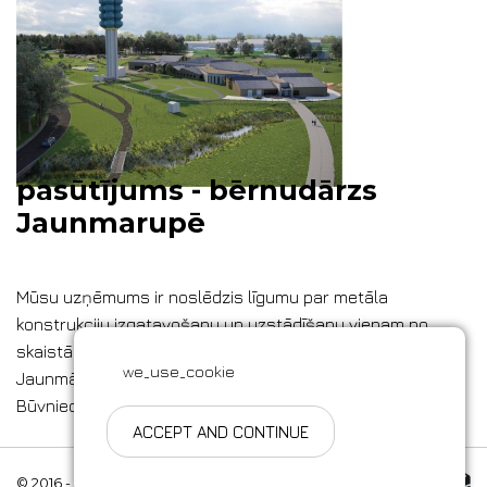
pasūtījums - bērnudārzs
Jaunmarupē
Mūsu uzņēmums ir noslēdzis līgumu par metāla
konstrukciju izgatavošanu un uzstādīšanu vienam no
skaistākajiem objektiem pēdējos gados: bērnudārzam
we_use_cookie
Jaunmārupē (rekonstrukcija un būvniecība).
Būvniecība sāksies pavisam drīz!
ACCEPT AND CONTINUE
Made by Esteriol
© 2016 - 2026 Stars Met.