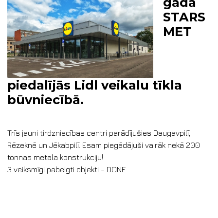
gadā
STARS
MET
piedalījās Lidl veikalu tīkla
būvniecībā.
Trīs jauni tirdzniecības centri parādījušies Daugavpilī,
Rēzeknē un Jēkabpilī. Esam piegādājuši vairāk nekā 200
tonnas metāla konstrukciju!
3 veiksmīgi pabeigti objekti - DONE.